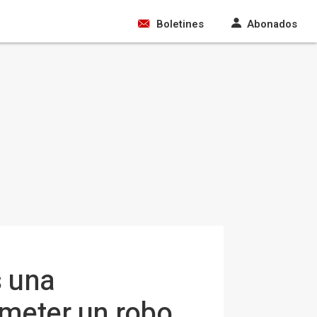
Boletines
Abonados
s una
meter un robo