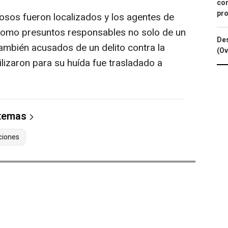
con
pro
sos fueron localizados y los agentes de
 como presuntos responsables no solo de un
Des
también acusados de un delito contra la
(Ov
tilizaron para su huída fue trasladado a
 temas
ciones