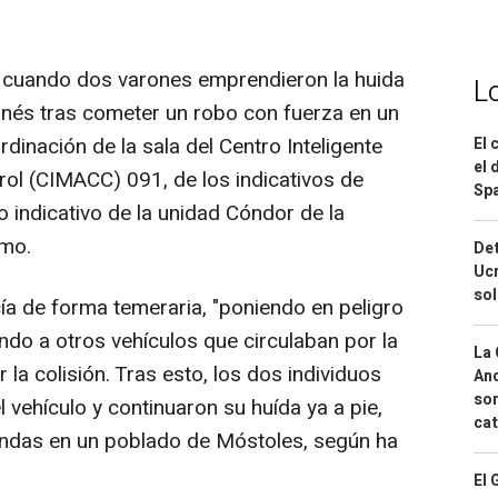
s cuando dos varones emprendieron la huida
L
anés tras cometer un robo con fuerza en un
ordinación de la sala del Centro Inteligente
El 
el 
ol (CIMACC) 091, de los indicativos de
Spa
 indicativo de la unidad Cóndor de la
smo.
Det
Ucr
so
ía de forma temeraria, "poniendo en peligro
ando a otros vehículos que circulaban por la
La 
 la colisión. Tras esto, los dos individuos
And
sor
vehículo y continuaron su huída ya a pie,
cat
endas en un poblado de Móstoles, según ha
El 