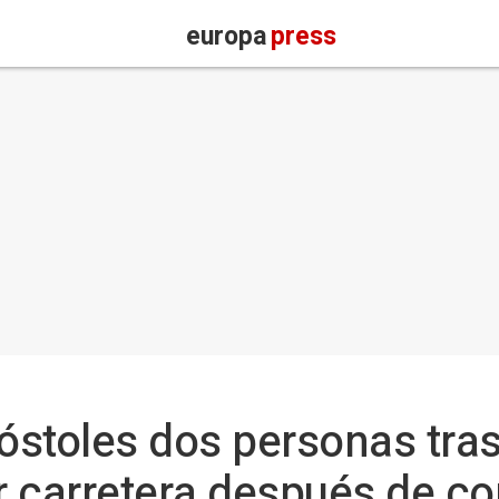
europa
press
óstoles dos personas tra
 carretera después de co