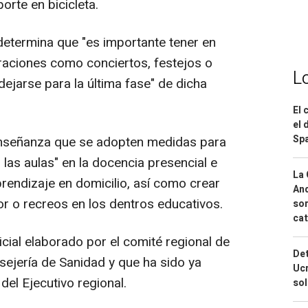
orte en bicicleta.
determina que "es importante tener en
raciones como conciertos, festejos o
L
ejarse para la última fase" de dicha
El 
el 
Spa
enseñanza que se adopten medidas para
 las aulas" en la docencia presencial e
La 
rendizaje en domicilio, así como crear
And
r o recreos en los dentros educativos.
sor
cat
icial elaborado por el comité regional de
Det
sejería de Sanidad y que ha sido ya
Ucr
del Ejecutivo regional.
so