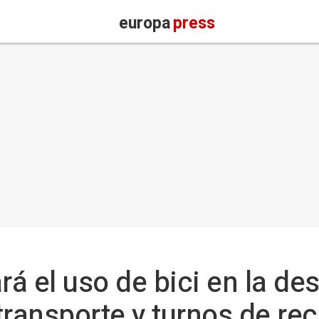
europa
press
á el uso de bici en la d
transporte y turnos de re