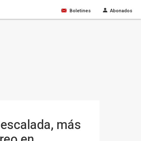
Boletines
Abonados
esescalada, más
creo en