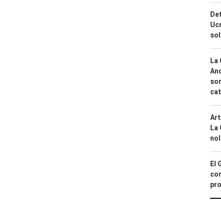
Det
Ucr
so
La 
And
sor
cat
Art
La 
nol
El 
con
pro