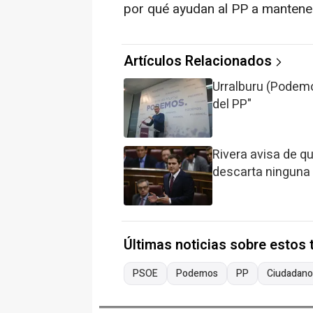
por qué ayudan al PP a mantener
Artículos Relacionados
Urralburu (Podemo
del PP"
Rivera avisa de qu
descarta ninguna 
Últimas noticias sobre estos
PSOE
Podemos
PP
Ciudadano