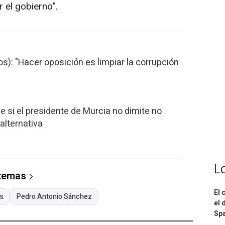
 el gobierno".
s): "Hacer oposición es limpiar la corrupción
e si el presidente de Murcia no dimite no
alternativa
L
 temas
El 
s
Pedro Antonio Sánchez
el 
Spa