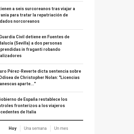
ienen a seis surcoreanos tras viajar a
ania para tratar la repatriación de
ldados norcoreanos
Guardia Civil detiene en Fuentes de
alucía (Sevilla) a dos personas
prendidas in fraganti robando
alizadores
uro Pérez-Reverte dicta sentencia sobre
Odisea de Christopher Nolan: "Licencias
anescas aparte..."
Gobierno de España restablece los
troles fronterizos a los viajeros
cedentes de Italia
Hoy
Una semana
Un mes