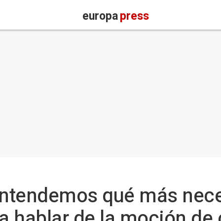
europa
press
 entendemos qué más nec
 hablar de la moción de 