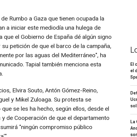
tas de Rumbo a Gaza que tienen ocupada la
 a iniciar este mediodía una hulega de
a que el Gobierno de España dé algún signo
 su petición de que el barco de la campaña,
L
emente por las aguas del Mediterráneo", ha
unicado. Tapial también menciona esta
El 
el 
a.
Spa
cios, Elvira Souto, Antón Gómez-Reino,
Det
uel y Mikel Zuloaga. Su protesta se
Ucr
so
 que se les ha hecho, según ellos, desde el
s y de Cooperación de que el departamento
La 
 asumirá "ningún compromiso público
And
sor
a'".