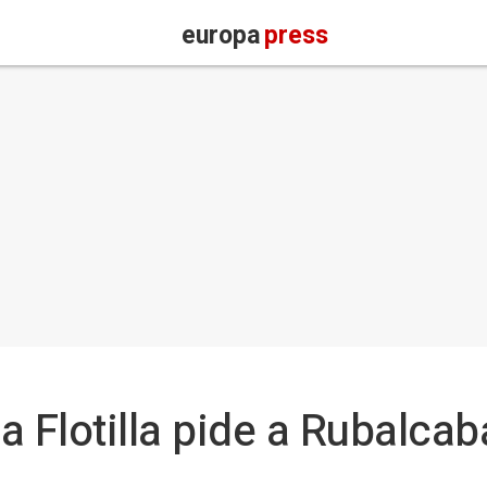
europa
press
la Flotilla pide a Rubalca