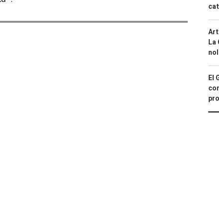
cat
Art
La 
nol
El 
con
pro