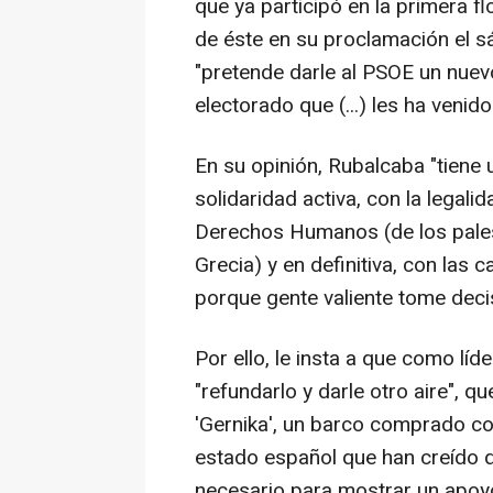
que ya participó en la primera fl
de éste en su proclamación el 
"pretende darle al PSOE un nuev
electorado que (...) les ha veni
En su opinión, Rubalcaba "tiene 
solidaridad activa, con la legali
Derechos Humanos (de los pales
Grecia) y en definitiva, con las 
porque gente valiente tome deci
Por ello, le insta a que como líd
"refundarlo y darle otro aire", qu
'Gernika', un barco comprado co
estado español que han creído 
necesario para mostrar un apoyo 