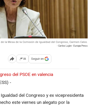
 de la Mesa de la Comisión de Igualdad del Congreso, Carmen Calvo.
- Carlos Luján - Europa Press
IA
Seguir en
Abrir opciones para compartir
ngreso del PSOE en valencia
ESS) -
 Igualdad del Congreso y ex vicepresidenta
hecho este viernes un alegato por la