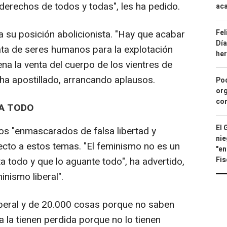
derechos de todos y todas", les ha pedido.
aca
Fel
a su posición abolicionista. "Hay que acabar
Día
rata de seres humanos para la explotación
he
a la venta del cuerpo de los vientres de
ha apostillado, arrancando aplausos.
Pod
org
con
TA TODO
El 
sos "enmascarados de falsa libertad y
nie
cto a estos temas. "El feminismo no es un
"en
Fis
a todo y que lo aguante todo", ha advertido,
nismo liberal".
iberal y de 20.000 cosas porque no saben
a la tienen perdida porque no lo tienen