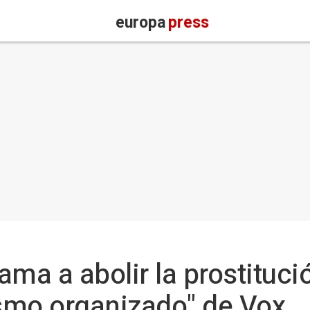
europa
press
ma a abolir la prostitució
ismo organizado" de Vox