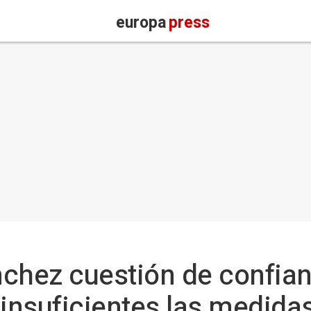
europa
press
chez cuestión de confian
 insuficientes las medida