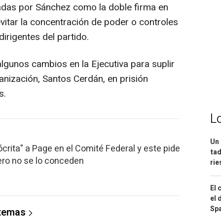
adas por Sánchez como la doble firma en
evitar la concentración de poder o controles
dirigentes del partido.
gunos cambios en la Ejecutiva para suplir
ganización, Santos Cerdán, en prisión
s.
L
Un 
crita" a Page en el Comité Federal y este pide
tad
pero no se lo conceden
ri
El 
el 
Spa
 temas