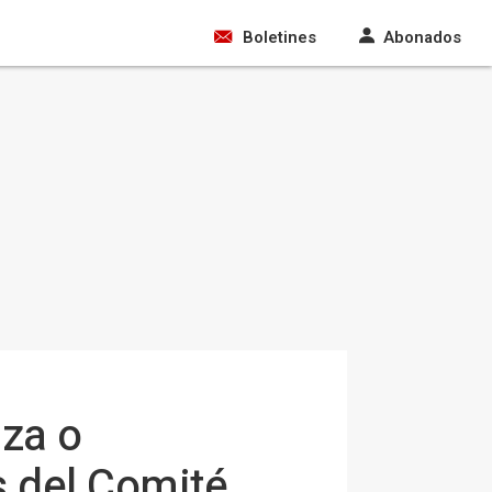
Boletines
Abonados
za o
s del Comité