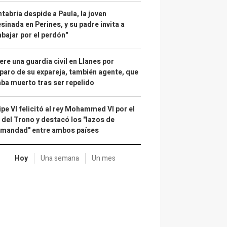
tabria despide a Paula, la joven
sinada en Perines, y su padre invita a
abajar por el perdón"
re una guardia civil en Llanes por
paro de su expareja, también agente, que
ba muerto tras ser repelido
ipe VI felicitó al rey Mohammed VI por el
 del Trono y destacó los "lazos de
rmandad" entre ambos países
Hoy
Una semana
Un mes