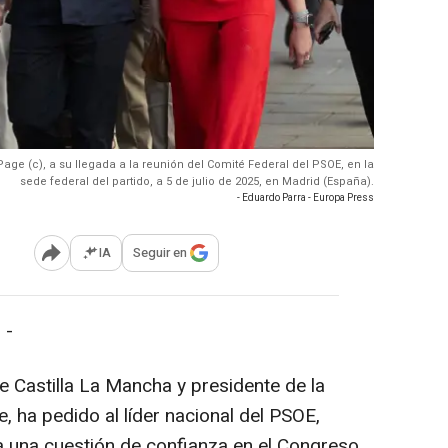
Page (c), a su llegada a la reunión del Comité Federal del PSOE, en la
sede federal del partido, a 5 de julio de 2025, en Madrid (España).
- Eduardo Parra - Europa Press
IA
Seguir en
Abrir opciones para compartir
 -
e Castilla La Mancha y presidente de la
 ha pedido al líder nacional del PSOE,
 una cuestión de confianza en el Congreso