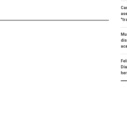
Can
ase
"tr
Mue
dis
aca
Fel
Día
he