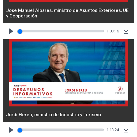
José Manuel Albares, ministro de Asuntos Exteriores, UE
y Cooperación
1:03:16
Play
Dow
Jordi Hereu, ministro de Industria y Turismo
1:13:24
Play
Dow