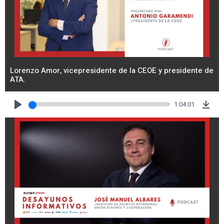
Lorenzo Amor, vicepresidente de la CEOE y presidente de
ATA.
1:04:01
Play
Dow