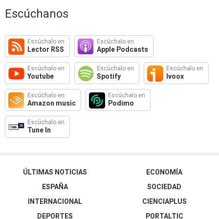
Escúchanos
Escúchalo en
Escúchalo en
Lector RSS
Apple Podcasts
Escúchalo en
Escúchalo en
Escúchalo en
Youtube
Spotify
Ivoox
Escúchalo en
Escúchalo en
Amazon music
Podimo
Escúchalo en
Tune In
ÚLTIMAS NOTICIAS
ECONOMÍA
ESPAÑA
SOCIEDAD
INTERNACIONAL
CIENCIAPLUS
DEPORTES
PORTALTIC