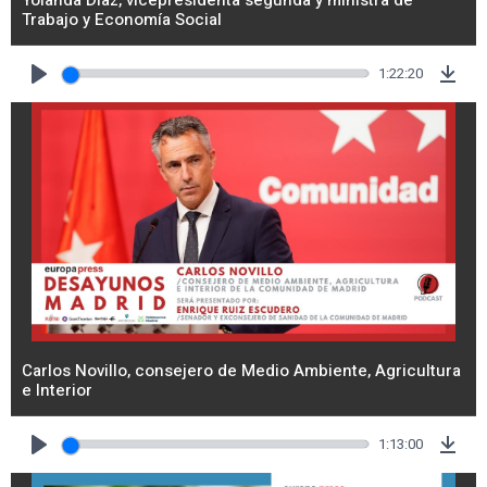
Trabajo y Economía Social
1:22:20
Play
Dow
Carlos Novillo, consejero de Medio Ambiente, Agricultura
e Interior
1:13:00
Play
Dow