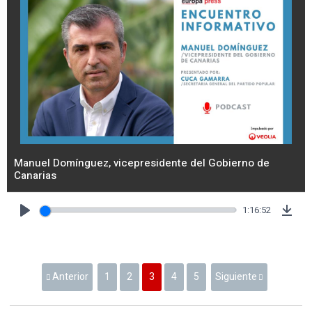
Manuel Domínguez, vicepresidente del Gobierno de
Canarias
1:16:52
Play
Dow
Anterior
1
2
3
4
5
Siguiente