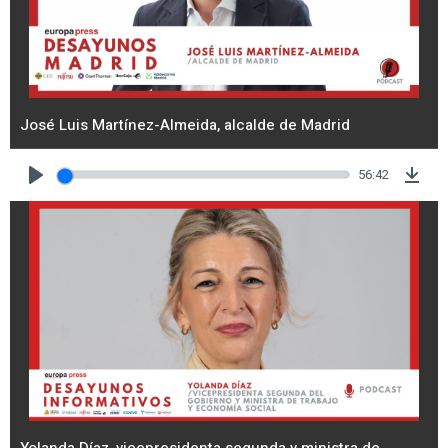
José Luis Martínez-Almeida, alcalde de Madrid
56:42
Play
Dow
Yolanda Díaz, vicepresidenta segunda y ministra de