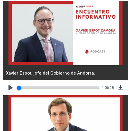
Xavier Espot, jefe del Gobierno de Andorra.
1:06:28
Play
Dow