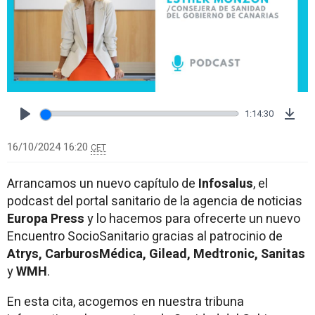
1:14:30
Play
Dow
16/10/2024 16:20
CET
Arrancamos un nuevo capítulo de
Infosalus
, el
podcast del portal sanitario de la agencia de noticias
Europa Press
y lo hacemos para ofrecerte un nuevo
Encuentro SocioSanitario gracias al patrocinio de
Atrys, CarburosMédica, Gilead, Medtronic, Sanitas
y
WMH
.
En esta cita, acogemos en nuestra tribuna