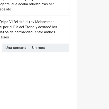
agente, que acaba muerto tras ser
repelido
Felipe VI felicitó al rey Mohammed
VI por el Día del Trono y destacó los
"lazos de hermandad" entre ambos
países
Una semana
Un mes