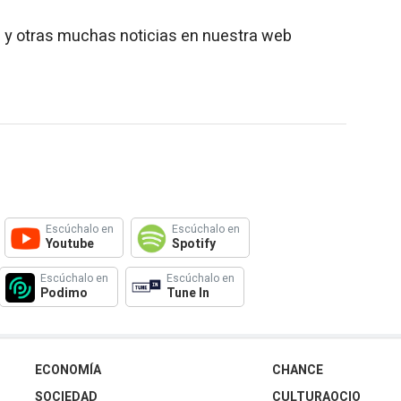
 y otras muchas noticias en nuestra web
Escúchalo en
Escúchalo en
Youtube
Spotify
Escúchalo en
Escúchalo en
Podimo
Tune In
ECONOMÍA
CHANCE
SOCIEDAD
CULTURAOCIO