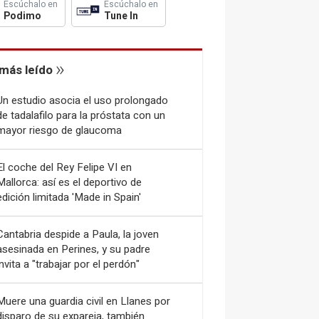
Escúchalo en
Escúchalo en
Podimo
Tune In
más leído
Un estudio asocia el uso prolongado
de tadalafilo para la próstata con un
mayor riesgo de glaucoma
El coche del Rey Felipe VI en
Mallorca: así es el deportivo de
edición limitada 'Made in Spain'
Cantabria despide a Paula, la joven
asesinada en Perines, y su padre
invita a "trabajar por el perdón"
Muere una guardia civil en Llanes por
disparo de su expareja, también