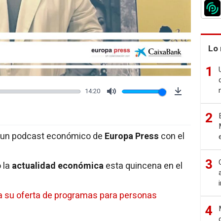
Lo 
1
14:20
Mute
Download
2
, un podcast económico de
Europa Press
con el
3
 la
actualidad económica
esta quincena en el
za su oferta de programas para personas
4