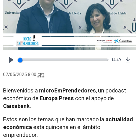
14:49
Play
Dow
07/05/2025 8:00
CET
Bienvenidos a
microEmPrendedores
, un podcast
económico de
Europa
Press
con el apoyo de
Caixabank
.
Estos son los temas que han marcado la
actualidad
económica
esta quincena en el ámbito
emprendedor: