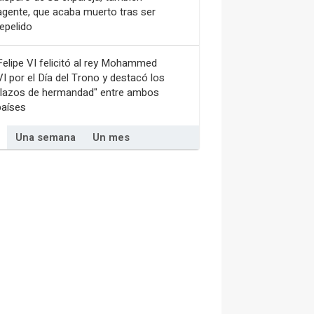
agente, que acaba muerto tras ser
repelido
Felipe VI felicitó al rey Mohammed
VI por el Día del Trono y destacó los
"lazos de hermandad" entre ambos
países
Una semana
Un mes