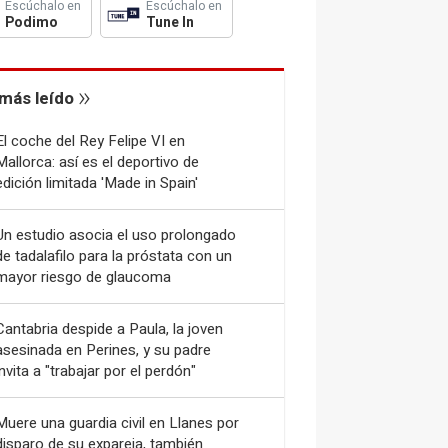
Escúchalo en
Escúchalo en
Podimo
Tune In
más leído
El coche del Rey Felipe VI en
Mallorca: así es el deportivo de
edición limitada 'Made in Spain'
Un estudio asocia el uso prolongado
de tadalafilo para la próstata con un
mayor riesgo de glaucoma
Cantabria despide a Paula, la joven
asesinada en Perines, y su padre
invita a "trabajar por el perdón"
Muere una guardia civil en Llanes por
disparo de su expareja, también