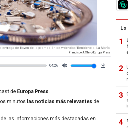
Lo 
1
e entrega de llaves de la promoción de viviendas 'Residencial La María'
Francisco J.Olmo/Europa Press
04:26
2
Mute
Download
dcast de
Europa Press
.
3
nos minutos
las noticias más relevantes
de
 de las informaciones más destacadas en
4