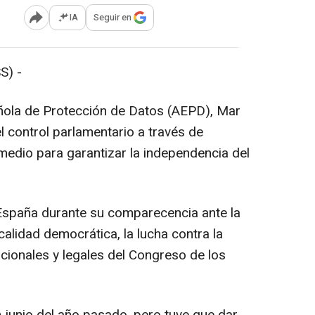
IA
Seguir en
Abrir opciones para compartir
S) -
añola de Protección de Datos (AEPD), Mar
l control parlamentario a través de
dio para garantizar la independencia del
 España durante su comparecencia ante la
calidad democrática, la lucha contra la
ucionales y legales del Congreso de los