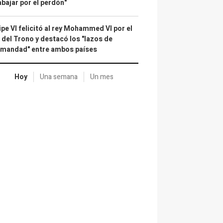
abajar por el perdón"
ipe VI felicitó al rey Mohammed VI por el
 del Trono y destacó los "lazos de
rmandad" entre ambos países
Hoy
Una semana
Un mes