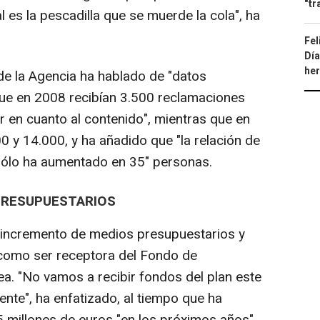
"tr
l es la pescadilla que se muerde la cola", ha
Fel
Día
he
 de la Agencia ha hablado de "datos
e en 2008 recibían 3.500 reclamaciones
r en cuanto al contenido", mientras que en
00 y 14.000, y ha añadido que "la relación de
ólo ha aumentado en 35" personas.
PRESUPUESTARIOS
incremento de medios presupuestarios y
 como ser receptora del Fondo de
a. "No vamos a recibir fondos del plan este
nte", ha enfatizado, al tiempo que ha
5 millones de euros "en los próximos años"