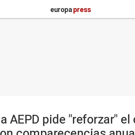
europa
press
la AEPD pide "reforzar" el 
con comparecencias anual