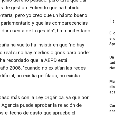
 junio del año pasado, pero tuve que dar
os de gestión. Entiendo que ha habido
ntaria, pero yo creo que un hábito bueno
L
l parlamentario y que las comparecencias
 dar cuenta de la gestión", ha manifestado.
El 
el 
aña ha vuelto ha insistir en que "no hay
Spa
o real si no hay medios dignos para poder
Un 
 ha recordado que la AEPD está
tad
año 2008, "cuando no existían las redes
ri
tificial, no existía perfilado, no existía
Mue
dis
aca
aso más con la Ley Orgánica, ya que por
a Agencia puede aprobar la relación de
Can
ase
s el techo de gasto que apruebe el