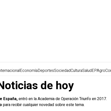
nternacional
Economía
Deportes
Sociedad
Cultura
Salud
EPAgro
Co
Noticias de hoy
e España,
entró en la Academia de Operación Triunfo en 2017.
vo
para recibir cualquier novedad sobre este tema.