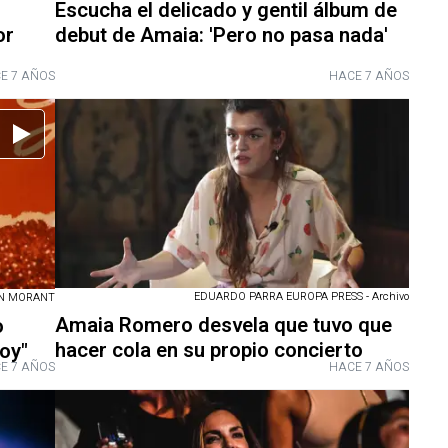
Escucha el delicado y gentil álbum de
or
debut de Amaia: 'Pero no pasa nada'
E 7 AÑOS
HACE 7 AÑOS
EDUARDO PARRA EUROPA PRESS - Archivo
EN MORANT
Amaia Romero desvela que tuvo que
o
hacer cola en su propio concierto
oy"
E 7 AÑOS
HACE 7 AÑOS