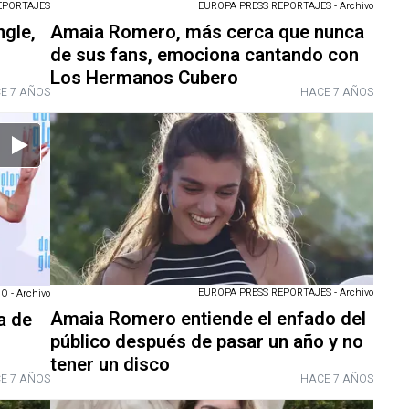
EPORTAJES
EUROPA PRESS REPORTAJES - Archivo
gle,
Amaia Romero, más cerca que nunca
de sus fans, emociona cantando con
Los Hermanos Cubero
E 7 AÑOS
HACE 7 AÑOS
EUROPA PRESS REPORTAJES - Archivo
 - Archivo
Amaia Romero entiende el enfado del
a de
público después de pasar un año y no
tener un disco
E 7 AÑOS
HACE 7 AÑOS