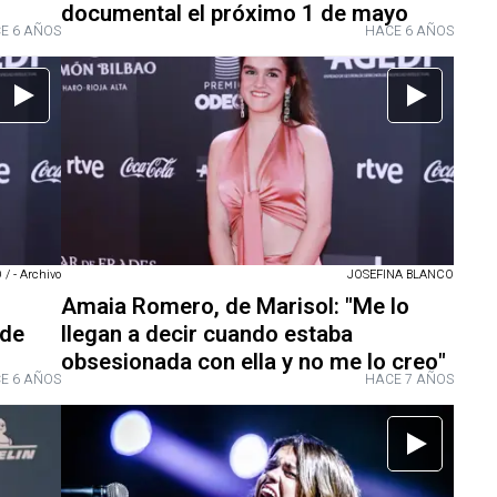
documental el próximo 1 de mayo
E 6 AÑOS
HACE 6 AÑOS
 - Archivo
JOSEFINA BLANCO
Amaia Romero, de Marisol: "Me lo
 de
llegan a decir cuando estaba
obsesionada con ella y no me lo creo"
E 6 AÑOS
HACE 7 AÑOS