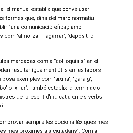
ia, el manual establix que convé usar
es formes que, dins del marc normatiu
ablir "una comunicació eficaç amb
es com 'almorzar', 'agarrar', 'depòsit' o
es marcades com a "col·loquials" en el
den resultar igualment útils en les labors
 posa exemples com 'aixina', 'garaig',
obo' o 'xillar'. També establix la terminació '-
gistres del present d'indicatiu en els verbs
ó.
omprovar sempre les opcions lèxiques més
aules més pròximes als ciutadans". Com a