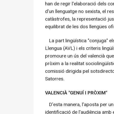
han de regir l'elaboració dels co
d'un llenguatge no sexista, el re
catàstrofes, la representació just
equilibrat de les dos llengües ofi
La part lingüística "conjuga" el
Llengua (AVL) i els criteris lingü
promoure un ús del valencià que 
pròxim a la realitat sociolingüís
comissió dirigida pel sotsdirecto
Satorres.
VALENCIÀ "GENUÍ I PRÒXIM"
D'esta manera, l'aposta per un v
identificació de l'audiència amb