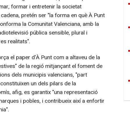
ar, formar i entretenir la societat
a cadena, pretén ser "la forma en què À Punt
 conforma la Comunitat Valenciana, amb la
diotelevisió pública sensible, plural i
s realitats".
força el paper d'À Punt com a altaveu de la
festives" de la regió mitjançant el foment de
ions dels municipis valencians, "part
 constituïxen un dels pilars de la
s, afig, es garantix "una representació
marques i pobles, i contribueix així a enfortir
nia".