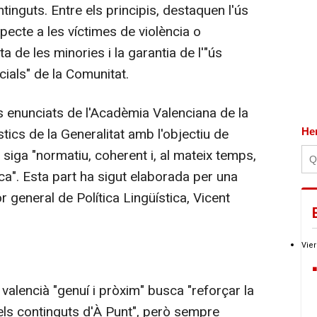
ntinguts. Entre els principis, destaquen l'ús
specte a les víctimes de violència o
a de les minories i la garantia de l'"ús
cials" de la Comunitat.
s enunciats de l'Acadèmia Valenciana de la
ístics de la Generalitat amb l'objectiu de
He
siga "normatiu, coherent i, al mateix temps,
tica". Esta part ha sigut elaborada per una
r general de Política Lingüística, Vicent
Vier
alencià "genuí i pròxim" busca "reforçar la
 els continguts d'À Punt", però sempre