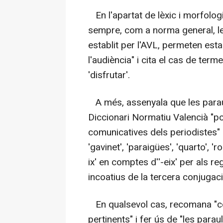
En l'apartat de lèxic i morfolog
sempre, com a norma general, l
establit per l'AVL, permeten est
l'audiència" i cita el cas de term
'disfrutar'.
A més, assenyala que les paraul
Diccionari Normatiu Valencià "po
comunicatives dels periodistes" i
'gavinet', 'paraigües', 'quarto', 'r
ix' en comptes d''-eix' per als re
incoatius de la tercera conjugaci
En qualsevol cas, recomana "c
pertinents" i fer ús de "les par