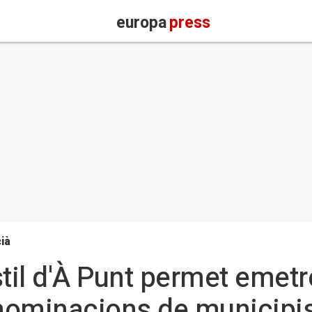
europa
press
ià
estil d'À Punt permet emetr
enominacions de municipis