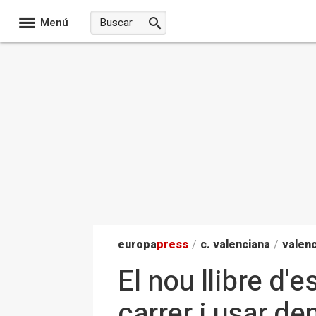
Menú
europa
press
/
c. valenciana
/
valenc
El nou llibre d'
carrer i usar d