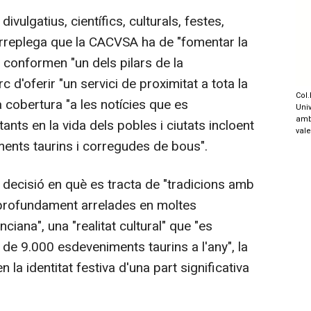
vulgatius, científics, culturals, festes,
 arreplega que la CACVSA ha de "fomentar la
s conformen "un dels pilars de la
 d'oferir "un servici de proximitat a tota la
Col.
 cobertura "a les notícies que es
Univ
amb
ants en la vida dels pobles i ciutats incloent
val
ments taurins i corregudes de bous".
 decisió en què es tracta de "tradicions amb
 profundament arrelades en moltes
iana", una "realitat cultural" que "es
 de 9.000 esdeveniments taurins a l'any", la
 la identitat festiva d'una part significativa