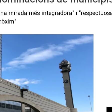
a mirada més integradora" i "respectuosa"
pròxim"