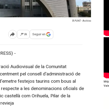
À PUNT - Archivo
IA
Seguir en
Abrir opciones para compartir
RESS) -
oració Audiovisual de la Comunitat
entment pel consell d'administració de
at d'emetre festejos taurins com bous al
Mit
Val
 respecte a les denominacions oficials de
c castellà com Orihuela, Pilar de la
revieja