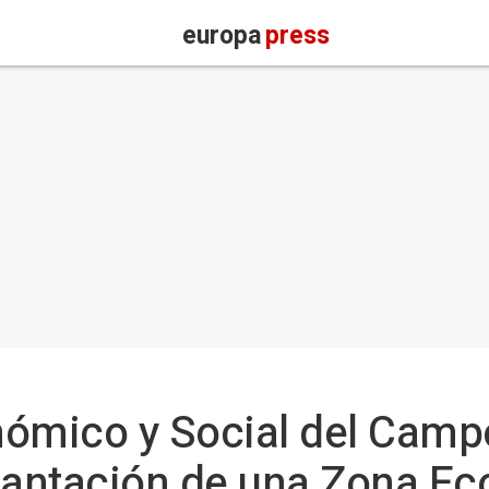
europa
press
ómico y Social del Campo
plantación de una Zona E