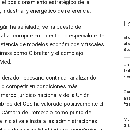
 el posicionamiento estratégico de la
industrial y energético de referencia.
L
egún ha señalado, se ha puesto de
raltar compite en un entorno especialmente
El 
xistencia de modelos económicos y fiscales
el 
Spa
ximos como Gibraltar y el complejo
 Med.
Un 
tad
siderado necesario continuar analizando
ri
orio competir en condiciones más
Can
 marco jurídico nacional y de la Unión
ase
bros del CES ha valorado positivamente el
"tr
la Cámara de Comercio como punto de
Mue
a iniciativa e insta a las administraciones
dis
isis de su viabilidad jurídica, económica y