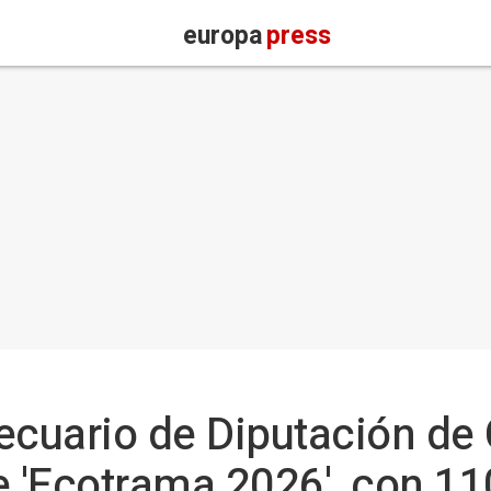
europa
press
ecuario de Diputación de
e 'Ecotrama 2026', con 1