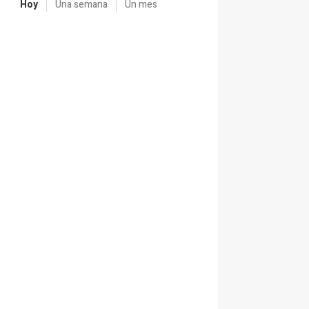
Hoy
Una semana
Un mes