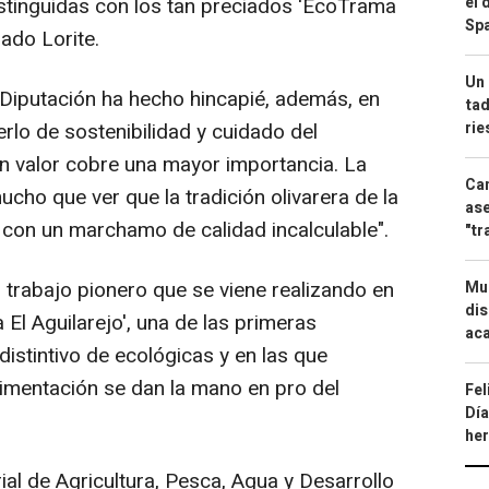
el 
istinguidas con los tan preciados 'EcoTrama
Spa
ado Lorite.
Un 
a Diputación ha hecho hincapié, además, en
tad
ri
rlo de sostenibilidad y cuidado del
 en valor cobre una mayor importancia. La
Can
cho que ver que la tradición olivarera de la
ase
, con un marchamo de calidad incalculable".
"tr
 trabajo pionero que se viene realizando en
Mue
dis
 El Aguilarejo', una de las primeras
aca
distintivo de ecológicas y en las que
rimentación se dan la mano en pro del
Fel
Día
he
rial de Agricultura, Pesca, Agua y Desarrollo