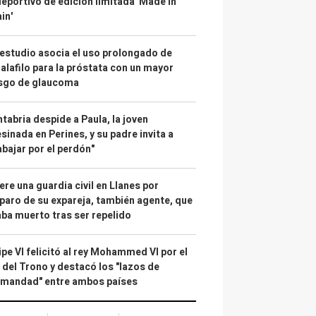
deportivo de edición limitada 'Made in
in'
estudio asocia el uso prolongado de
alafilo para la próstata con un mayor
esgo de glaucoma
tabria despide a Paula, la joven
sinada en Perines, y su padre invita a
abajar por el perdón"
re una guardia civil en Llanes por
paro de su expareja, también agente, que
ba muerto tras ser repelido
ipe VI felicitó al rey Mohammed VI por el
 del Trono y destacó los "lazos de
rmandad" entre ambos países