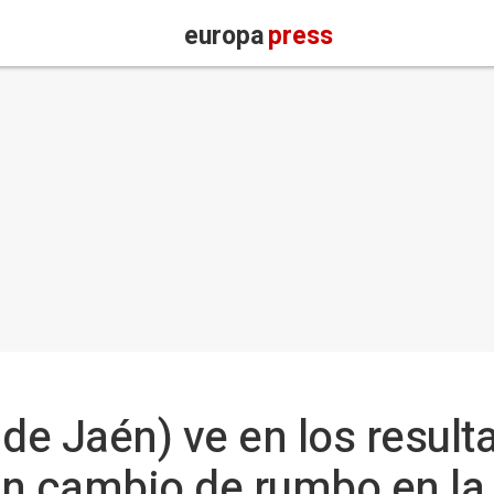
europa
press
e Jaén) ve en los result
"un cambio de rumbo en la 