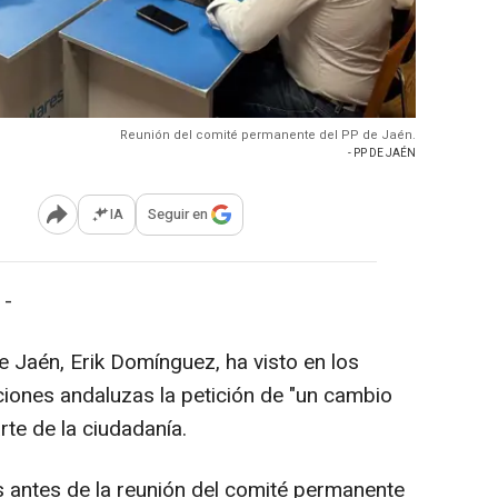
Reunión del comité permanente del PP de Jaén.
- PP DE JAÉN
IA
Seguir en
Abrir opciones para compartir
 -
de Jaén, Erik Domínguez, ha visto en los
ciones andaluzas la petición de "un cambio
rte de la ciudadanía.
s antes de la reunión del comité permanente