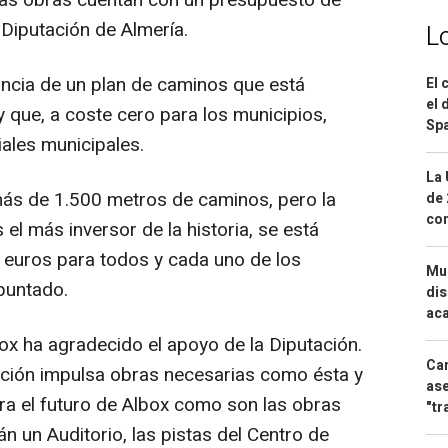
stas obras cuentan con un presupuesto de
 Diputación de Almería.
L
ancia de un plan de caminos que está
El 
el 
 que, a coste cero para los municipios,
Spa
iales municipales.
La 
s de 1.500 metros de caminos, pero la
de 
com
 el más inversor de la historia, se está
e euros para todos y cada uno de los
Mue
apuntado.
dis
aca
box ha agradecido el apoyo de la Diputación.
Can
ción impulsa obras necesarias como ésta y
ase
ara el futuro de Albox como son las obras
"tr
n un Auditorio, las pistas del Centro de