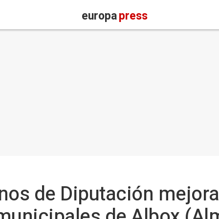
europa
press
inos de Diputación mejor
municipales de Albox (Al