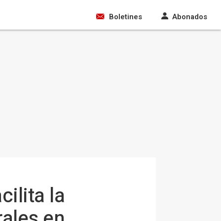
Boletines
Abonados
ilita la
rales en