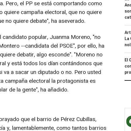
va. Pero, el PP se está comportando como
And
sor
no quiere campaña electoral, que no quiere
cat
e no quiere debate", ha aseverado.
Art
 el candidato popular, Juanma Moreno, "no
La 
nol
Montero --candidata del PSOE", por ello, ha
 quiere debatir, algo esconde". "Moreno no
El 
ral y está todos los dían contándonos que
con
si va a sacar un diputado o no. Pero usted
pro
ta campaña electoral la protagonista es
ar de la gente", ha añadido.
ubrayado que el barrio de Pérez Cubillas,
ía y, lamentablemente, como tantos barrios