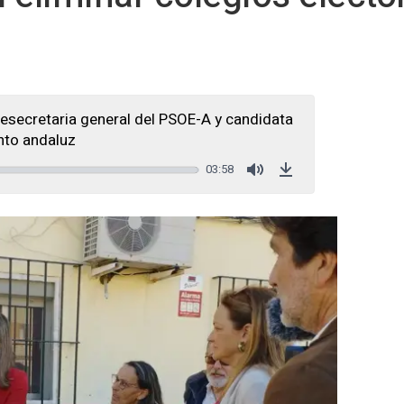
esecretaria general del PSOE-A y candidata
nto andaluz
03:58
Mute
Download