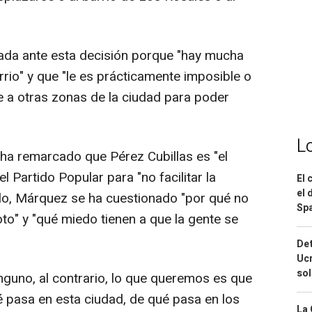
da ante esta decisión porque "hay mucha
rio" y que "le es prácticamente imposible o
e a otras zonas de la ciudad para poder
L
a ha remarcado que Pérez Cubillas es "el
l Partido Popular para "no facilitar la
El 
el 
ello, Márquez se ha cuestionado "por qué no
Spa
oto" y "qué miedo tienen a que la gente se
Det
Ucr
so
guno, al contrario, lo que queremos es que
 pasa en esta ciudad, de qué pasa en los
La 