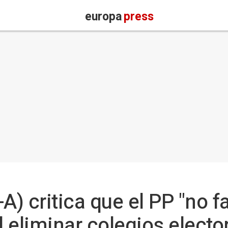
europa
press
 critica que el PP "no fac
l eliminar colegios electo