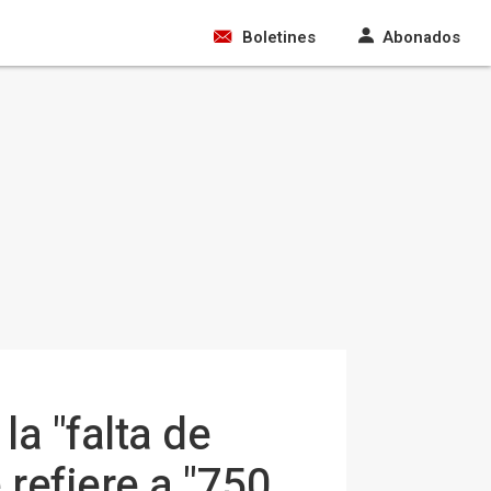
Boletines
Abonados
a "falta de
 refiere a "750