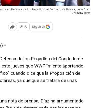
aforma en Defensa de los Regadíos del Condado de Huelva, Julio Díaz.
- EUROPA PRESS
IA
Seguir en
Abrir opciones para compartir
) -
n Defensa de los Regadíos del Condado de
do este jueves que WWF "miente aportando
tífico" cuando dice que la Proposición de
ctáreas, ya que que se tratará de unas
 una nota de prensa, Díaz ha argumentado