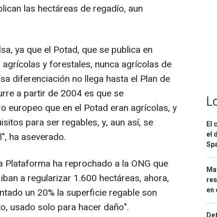
plican las hectáreas de regadío, aun
lsa, ya que el Potad, que se publica en
 agrícolas y forestales, nunca agrícolas de
sa diferenciación no llega hasta el Plan de
urre a partir de 2004 es que se
L
ro europeo que en el Potad eran agrícolas, y
sitos para ser regables, y, aun así, se
El 
el 
l", ha aseverado.
Spa
 la Plataforma ha reprochado a la ONG que
Mar
iban a regularizar 1.600 hectáreas, ahora,
res
en 
entado un 20% la superficie regable son
to, usado solo para hacer daño".
Det