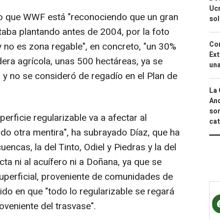
Ucr
do que WWF está "reconociendo que un gran
so
aba plantando antes de 2004, por la foto
Cor
y no es zona regable", en concreto, "un 30%
Ext
era agrícola, unas 500 hectáreas, ya se
una
y no se consideró de regadío en el Plan de
La 
And
sor
rficie regularizable va a afectar al
cat
ndo otra mentira", ha subrayado Díaz, que ha
uencas, la del Tinto, Odiel y Piedras y la del
cta ni al acuífero ni a Doñana, ya que se
superficial, proveniente de comunidades de
tido en que "todo lo regularizable se regará
oveniente del trasvase".