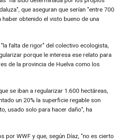
eas "ha sido determinada por los propios
ndaluza", que aseguran que serían "entre 700
 haber obtenido el visto bueno de una
 "la falta de rigor" del colectivo ecologista,
ularizar porque le interesa ese relato para
res de la provincia de Huelva como los
e se iban a regularizar 1.600 hectáreas,
tado un 20% la superficie regable son
rto, usado solo para hacer daño", ha
s por WWF y que, según Díaz, "no es cierto