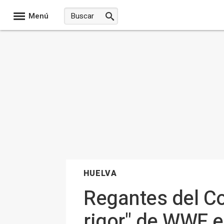
Menú
HUELVA
Regantes del Co
rigor" de WWF e 