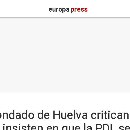
europa
press
ndado de Huelva critican l
insisten en que la PDL se