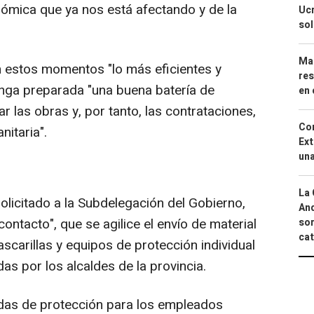
nómica que ya nos está afectando y de la
Ucr
so
Mar
n estos momentos "lo más eficientes y
res
enga preparada "una buena batería de
en 
r las obras y, por tanto, las contrataciones,
Cor
nitaria".
Ext
una
La 
olicitado a la Subdelegación del Gobierno,
And
ontacto", que se agilice el envío de material
sor
cat
carillas y equipos de protección individual
das por los alcaldes de la provincia.
das de protección para los empleados