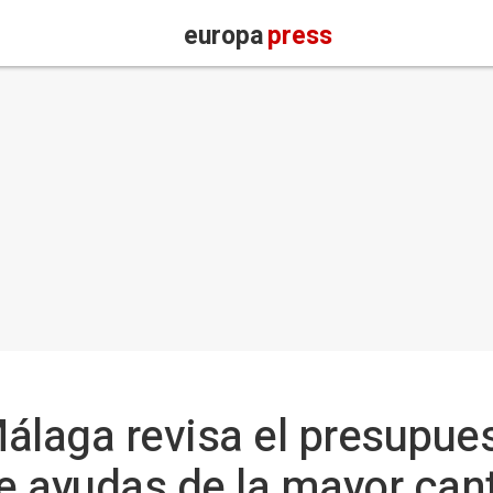
europa
press
álaga revisa el presupues
de ayudas de la mayor can