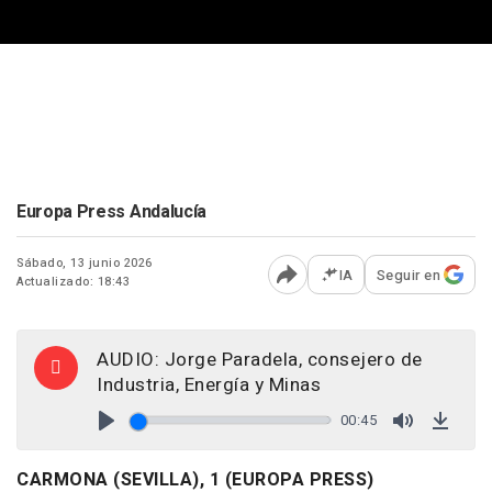
Europa Press Andalucía
Sábado, 13 junio 2026
IA
Seguir en
Actualizado: 18:43
Abrir opciones para comp
AUDIO: Jorge Paradela, consejero de
Industria, Energía y Minas
00:45
Play
Mute
Down
CARMONA (SEVILLA), 1 (EUROPA PRESS)