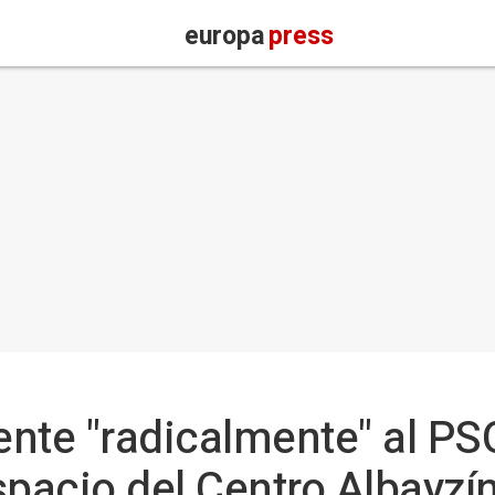
europa
press
nte "radicalmente" al PS
spacio del Centro Albayzí