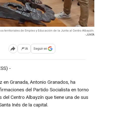
s territoriales de Empleo y Educación de la Junta al Centro Albayzín.
- JUNTA
IA
Seguir en
Abrir opciones para compartir
SS) -
uz en Granada, Antonio Granados, ha
irmaciones del Partido Socialista en torno
s del Centro Albayzín que tiene una de sus
anta Inés de la capital.