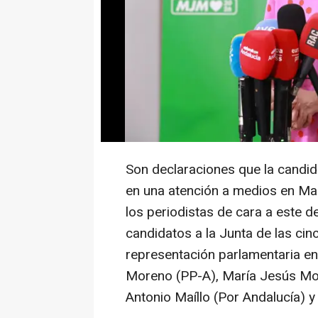
La secretaria general del PSOE-A
de Andalucía, María Jesús Monte
cinco' que organiza este lunes,
(RTVE) de cara a las elecciones 
poder "llegar" a los ciudadanos
generar más "impacto", con el f
en estos comicios.
Son declaraciones que la candid
en una atención a medios en Mair
los periodistas de cara a este 
candidatos a la Junta de las ci
representación parlamentaria en 
Moreno (PP-A), María Jesús Mon
Antonio Maíllo (Por Andalucía) y