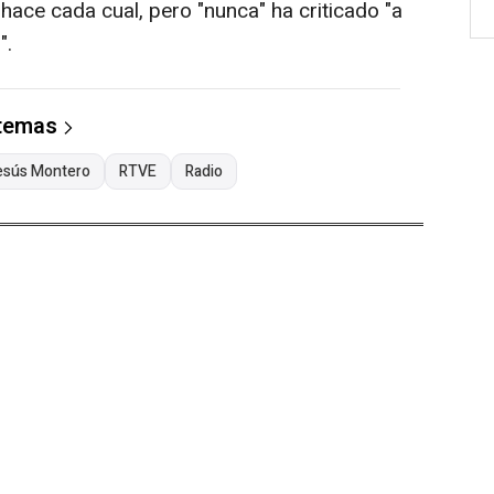
e hace cada cual, pero "nunca" ha criticado "a
".
 temas
esús Montero
RTVE
Radio