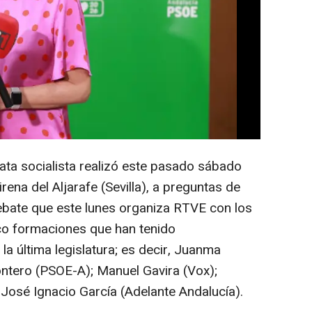
 y candidata a la Presidencia de la Junta
ro, ha señalado que acude al debate 'a
 4 de mayo, Radio Televisión Española
autonómicas del día 17 con "ilusión" de
 abordando cuestiones que les puedan
in de que puedan ir "empoderados" a votar
ata socialista realizó este pasado sábado
ena del Aljarafe (Sevilla), a preguntas de
debate que este lunes organiza RTVE con los
nco formaciones que han tenido
la última legislatura; es decir, Juanma
tero (PSOE-A); Manuel Gavira (Vox);
 José Ignacio García (Adelante Andalucía).