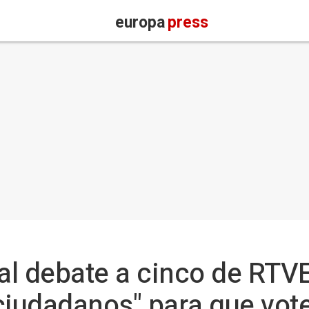
europa
press
l debate a cinco de RTVE 
s ciudadanos" para que vot