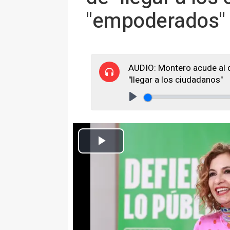
"empoderados" 
AUDIO: Montero acude al d
"llegar a los ciudadanos"
Play
La candidata a la Presidencia de la Junta de Andalucía y secretaria
sobre igualdad en Sevila. A 02 de mayo d
Europa Press Andalucía
Actualizado: lunes, 4 mayo 2026 12:54
SEVILLA 4 May. (EUROPA PRESS