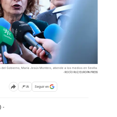
 del Gobierno, María Jesús Montero, atiende a los medios en Sevilla.
- ROCÍO RUZ/EUROPA PRESS
IA
Seguir en
Abrir opciones para compartir
 -