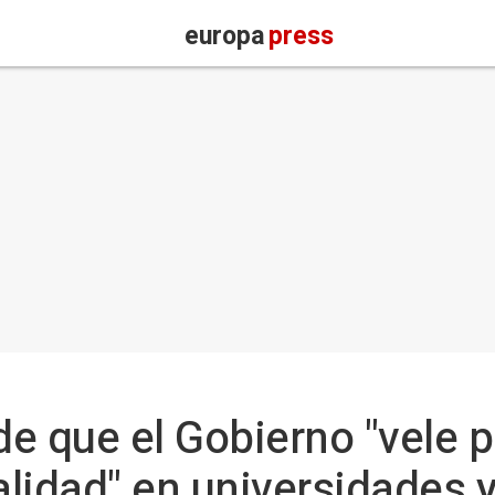
europa
press
e que el Gobierno "vele p
lidad" en universidades 