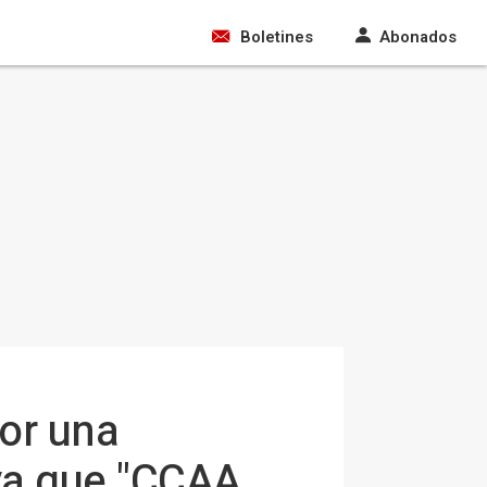
Boletines
Abonados
or una
ya que "CCAA