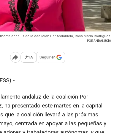
amento andaluz de la coalición Por Andalucía, Rosa María Rodríguez.
- POR ANDALUCÍA
IA
Seguir en
Abrir opciones para compartir
SS) -
lamento andaluz de la coalición Por
, ha presentado este martes en la capital
 que la coalición llevará a las próximas
mayo, centrada en apoyar a las pequeñas y
ajadores y trabajadoras autónomas, y que