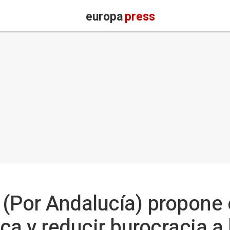
europa
press
 (Por Andalucía) propone
ca y reducir burocracia a