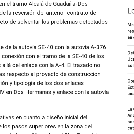
 en el tramo Alcalá de Guadaíra-Dos
L
la rescisión del anterior contrato de
jeto de solventar los problemas detectados
Mar
res
en 
ace de la autovía SE-40 con la autovía A-376
Det
 la conexión con el tramo de la SE-40 de los
Ucr
 allá del enlace con la A-4. El trazado no
so
vas respecto al proyecto de construcción
Cor
ción y tipología de los dos enlaces
Ext
-IV en Dos Hermanas y enlace con la autovía
una
La 
And
tivas en cuanto a diseño inicial del
sor
e los pasos superiores en la zona del
cat