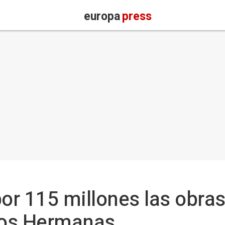
europa
press
por 115 millones las obras
 Dos Hermanas