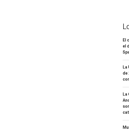
L
El 
el 
Spa
La 
de 
com
La 
And
sor
cat
Mue