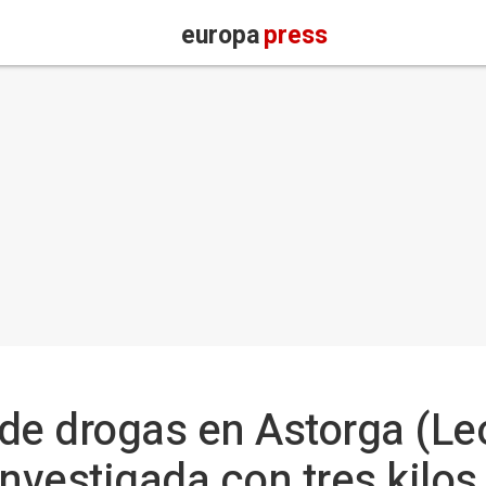
europa
press
 de drogas en Astorga (Le
investigada con tres kilos