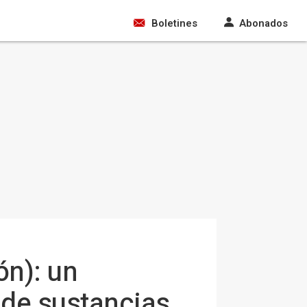
Boletines
Abonados
ón): un
 de sustancias