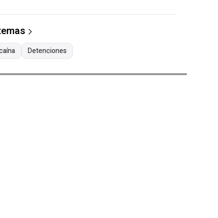
 temas
caína
Detenciones