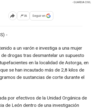
- GUARDIA CIVIL
IA
Seguir en
Abrir opciones para compartir
S) -
enido a un varón e investiga a una mujer
co de drogas tras desmantelar un supuesto
upefacientes en la localidad de Astorga, en
 que se han incautado más de 2,8 kilos de
 gramos de sustancias de corte durante el
da por efectivos de la Unidad Orgánica de
cia de León dentro de una investigación