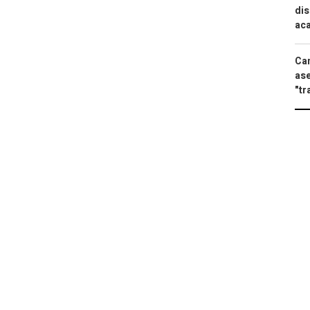
dis
aca
Can
ase
"tr