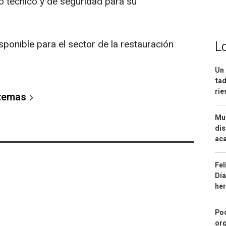
o técnico y de seguridad para su
ponible para el sector de la restauración
L
Un 
tad
ri
 temas
Mue
dis
aca
Fel
Día
he
Pod
org