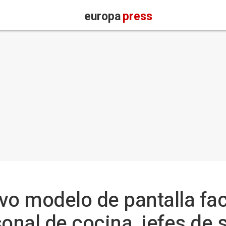
europa
press
vo modelo de pantalla fac
onal de cocina, jefes de s