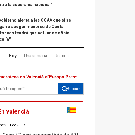
tra la soberanía nacional"
Gobierno alerta a las CCAA que si se
gan a acoger menores de Ceuta
tonces tendrá que actuar de oficio
calía"
Hoy
Una semana
Un mes
meroteca en Valencià d'Europa Press
Buscar
En valencià
nes, 31 de Julio