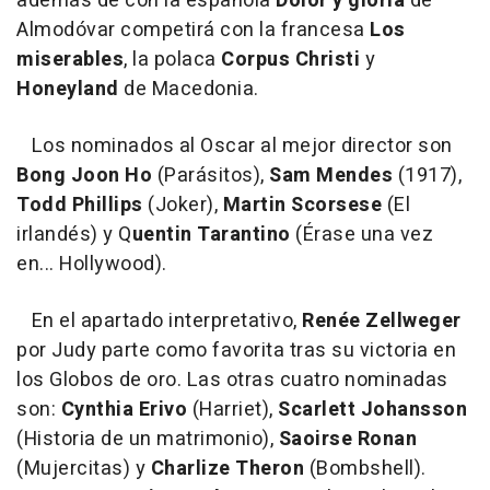
además de con la española
Dolor y gloria
de
Almodóvar competirá con la francesa
Los
miserables
, la polaca
Corpus Christi
y
Honeyland
de Macedonia.
Los nominados al Oscar al mejor director son
Bong Joon Ho
(
Parásitos
),
Sam Mendes
(
1917
),
Todd Phillips
(
Joker
),
Martin Scorsese
(
El
irlandés
) y Q
uentin Tarantino
(
Érase una vez
en... Hollywood
).
En el apartado interpretativo,
Renée Zellweger
por
Judy
parte como favorita tras su victoria en
los Globos de oro. Las otras cuatro nominadas
son:
Cynthia Erivo
(
Harriet
),
Scarlett Johansson
(
Historia de un matrimonio
),
Saoirse Ronan
(
Mujercitas
) y
Charlize Theron
(Bombshell).