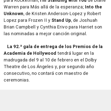
para
Rocketman
,
I'm Standing with You
de Diane
Warren para
Más allá de la esperanza;
I
nto the
Unknown
, de Kristen Anderson-Lopez y Robert
Lopez para
Frozen II
y
Stand Up
, de Joshuah
Brian Campbell y Cynthia Erivo para
Harriet
son
las nominadas a mejor canción original.
La 92.ª gala de entrega de los Premios de la
Academia de Hollywood
tendrá lugar en la
madrugada del 9 al 10 de febrero en el Dolby
Theatre de Los Ángeles y, por segundo año
consecutivo, no contará con maestro de
ceremonias.