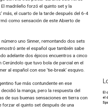
El madrileño forzó el quinto set y la
k' más, el cuarto de la tarde después del 6-4
firmó como sensación de este Abierto de
al número uno Sinner, remontando dos sets
 demostró ante el español que también sabe
cado adelante dos épicos encuentros a cinco
n Cerúndolo que tuvo bola de parcial en el
r al español con ese 'tie-break' esquivo.
L
argentino fue más contundente en ese
decidió la manga, pero la respuesta del
El 
as de sus buenas sensaciones en tierra con
el 
Spa
e forzar el quinto set después de una