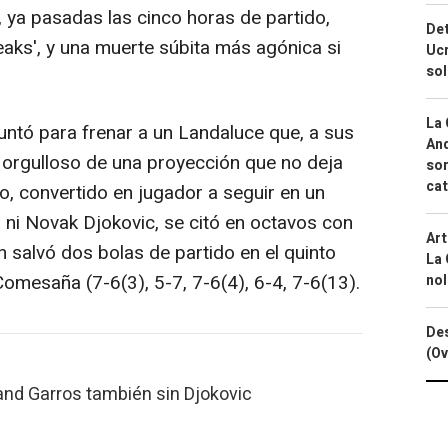
 ya pasadas las cinco horas de partido,
Det
eaks', y una muerte súbita más agónica si
Ucr
so
La 
ntó para frenar a un Landaluce que, a sus
And
 orgulloso de una proyección que no deja
sor
cat
no, convertido en jugador a seguir en un
r ni Novak Djokovic, se citó en octavos con
Art
ien salvó dos bolas de partido en el quinto
La 
Comesaña (7-6(3), 5-7, 7-6(4), 6-4, 7-6(13).
nol
Des
(Ov
nd Garros también sin Djokovic