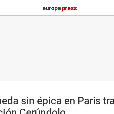
europa
press
eda sin épica en París tr
ción Cerúndolo