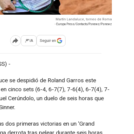
Martín Landaluce, torneo de Roma
- Europa Press/Contacto/Psnewz/Psnewz
IA
Seguir en
Abrir opciones para compartir
S) -
luce se despidió de Roland Garros este
n cinco sets (6-4, 6-7(7), 7-6(4), 6-7(4), 7-
uel Cerúndolo, un duelo de seis horas que
inner.
us dos primeras victorias en un 'Grand
ga derrota tras pelear durante seis horas