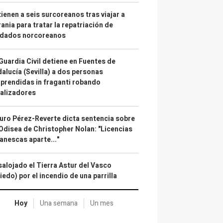
ienen a seis surcoreanos tras viajar a
ania para tratar la repatriación de
ldados norcoreanos
Guardia Civil detiene en Fuentes de
alucía (Sevilla) a dos personas
prendidas in fraganti robando
alizadores
uro Pérez-Reverte dicta sentencia sobre
Odisea de Christopher Nolan: "Licencias
anescas aparte..."
alojado el Tierra Astur del Vasco
iedo) por el incendio de una parrilla
Hoy
Una semana
Un mes