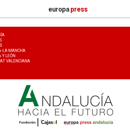
europa
press
ÍA
S
S
A-LA MANCHA
A Y LEÓN
AT VALENCIANA