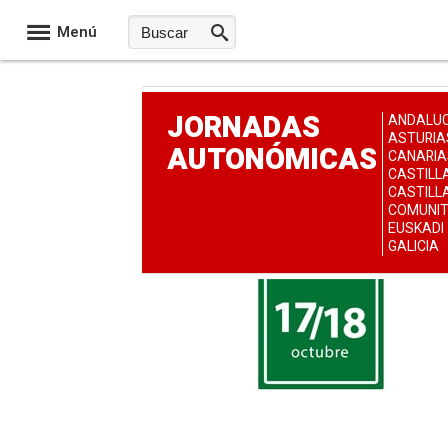
Menú
JORNADAS
ANDALUC
ASTURIA
AUTONÓMICAS
CANARIA
CASTILL
CASTILL
COMUNIT
EUSKADI
GALICIA