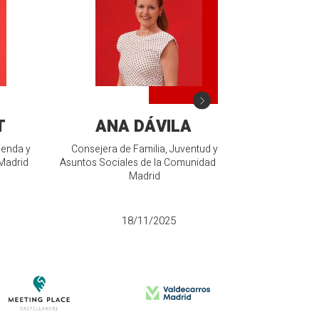
T
ANA DÁVILA
JOSÉ VI
ienda y
Consejera de Familia, Juventud y
Madrid
Asuntos Sociales de la Comunidad de
Presidente d
Madrid
IF
18/11/2025