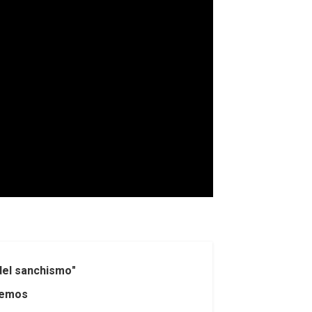
 del sanchismo"
odemos