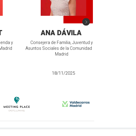
T
ANA DÁVILA
JOSÉ VI
ienda y
Consejera de Familia, Juventud y
Madrid
Asuntos Sociales de la Comunidad de
Presidente d
Madrid
IF
18/11/2025