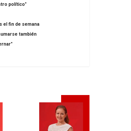
tro político"
s el fin de semana
y sumarse también
ernar"