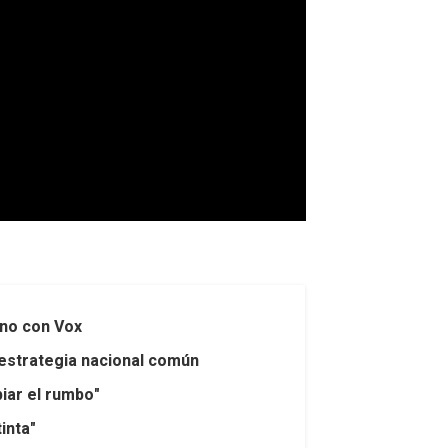
rno con Vox
 estrategia nacional común
biar el rumbo"
inta"