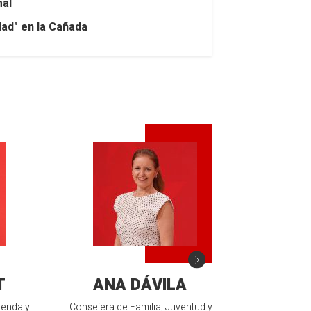
mal
dad" en la Cañada
T
ANA DÁVILA
JOSÉ VI
ienda y
Consejera de Familia, Juventud y