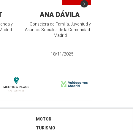
T
ANA DÁVILA
JOSÉ VI
ienda y
Consejera de Familia, Juventud y
Madrid
Asuntos Sociales de la Comunidad de
Presidente d
Madrid
IF
18/11/2025
MOTOR
TURISMO