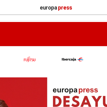
europa
press