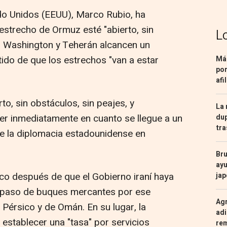
do Unidos (EEUU), Marco Rubio, ha
estrecho de Ormuz esté "abierto, sin
L
z Washington y Teherán alcancen un
ido de que los estrechos "van a estar
Más
por
afi
rto, sin obstáculos, sin peajes, y
La 
er inmediatamente en cuanto se llegue a un
dup
tra
de la diplomacia estadounidense en
Bru
ayu
co después de que el Gobierno iraní haya
ja
 paso de buques mercantes por ese
Agr
 Pérsico y de Omán. En su lugar, la
adi
establecer una "tasa" por servicios
re