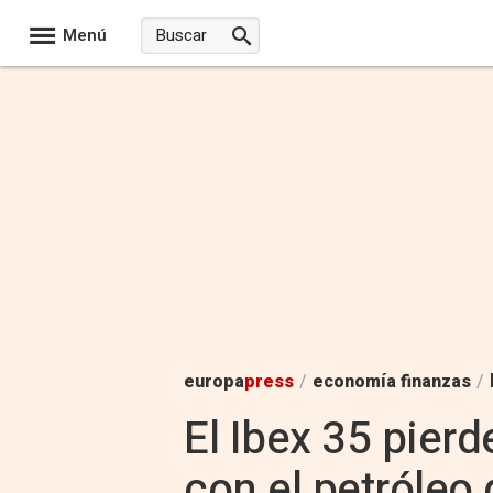
Menú
europa
press
/
economía finanzas
/
El Ibex 35 pier
con el petróleo