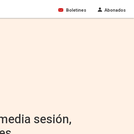
Boletines
Abonados
 media sesión,
res