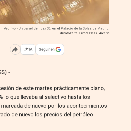
Archivo - Un panel del Ibex 35, en el Palacio de la Bolsa de Madrid.
- Eduardo Parra - Europa Press - Archivo
IA
Seguir en
Abrir opciones para compartir
S) -
 sesión de este martes prácticamente plano,
 lo que llevaba al selectivo hasta los
a marcada de nuevo por los acontecimientos
vado de nuevo los precios del petróleo