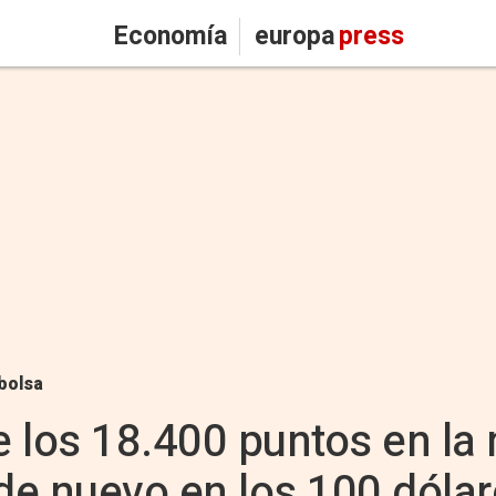
Economía
europa
press
bolsa
de los 18.400 puntos en la
 de nuevo en los 100 dóla