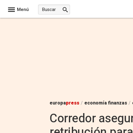
Menú
europa
press
/
economía finanzas
/
Corredor asegur
retribución par