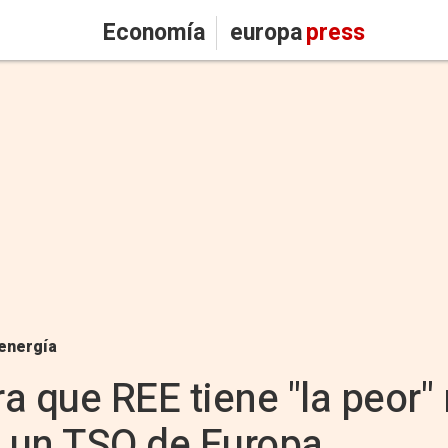
Economía
europa
press
energía
a que REE tiene "la peor" 
a un TSO de Europa