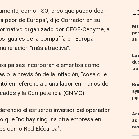
damente, como TSO, creo que puedo decir
L
la peor de Europa", dijo Corredor en su
Más
nformativo organizado por CEOE-Cepyme, al
por
os iguales de la compañía en Europa
afi
muneración "más atractiva".
La 
dup
tros países incorporan elementos como
tra
 o la previsión de la inflación, "cosa que
ntó en referencia a una labor en manos de
Bru
ayu
rcados y la Competencia (CNMC).
ja
defendió el esfuerzo inversor del operador
Agr
do que "no hay ninguna otra empresa en
adi
re
des como Red Eléctrica".