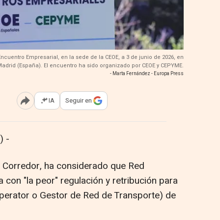
Encuentro Empresarial, en la sede de la CEOE, a 3 de junio de 2026, en
adrid (España). El encuentro ha sido organizado por CEOE y CEPYME.
- Marta Fernández - Europa Press
IA
Seguir en
Abrir opciones para compartir
 -
z Corredor, ha considerado que Red
 con "la peor" regulación y retribución para
erator o Gestor de Red de Transporte) de