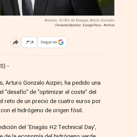
Archivo - El CEO de Enagas, Arturo Gonzalo
- Fernando Sánchez - Europa Press - Archivo
IA
Seguir en
Abrir opciones para compartir
S) -
, Arturo Gonzalo Aizpiri, ha pedido una
l "desafío" de "optimizar el coste" del
l reto de un precio de cuatro euros por
on el hidrógeno de origen fósil.
 edición del 'Enagás H2 Technical Day',
e de la economía del hidrógeno verde