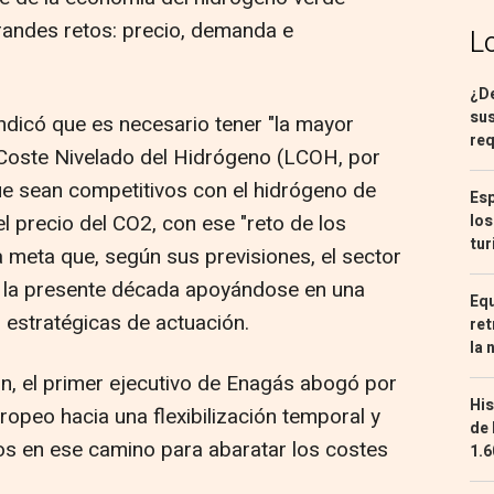
grandes retos: precio, demanda e
L
¿De
sus
indicó que es necesario tener "la mayor
req
l Coste Nivelado del Hidrógeno (LCOH, por
que sean competitivos con el hidrógeno de
Esp
el precio del CO2, con ese "reto de los
los
tur
 meta que, según sus previsiones, el sector
de la presente década apoyándose en una
Equ
estratégicas de actuación.
ret
la 
ón, el primer ejecutivo de Enagás abogó por
His
opeo hacia una flexibilización temporal y
de 
dos en ese camino para abaratar los costes
1.6