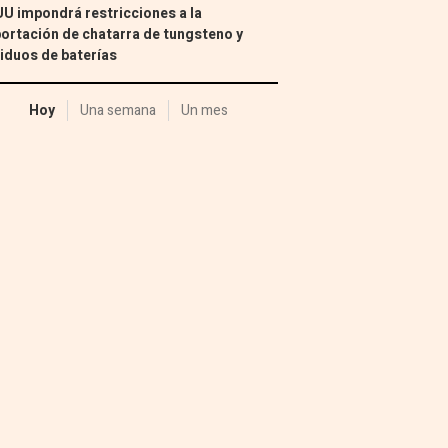
U impondrá restricciones a la
ortación de chatarra de tungsteno y
iduos de baterías
Hoy
Una semana
Un mes