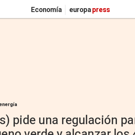
Economía
europa
press
energía
) pide una regulación par
geno verde y alcanzar los