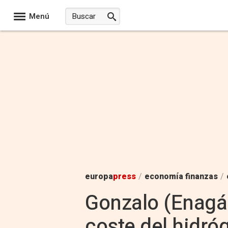
Menú
europa
press
/
economía finanzas
/
Gonzalo (Enagás
coste del hidró