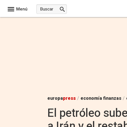
Menú
europa
press
/
economía finanzas
/
El petróleo sub
a Irán y el res