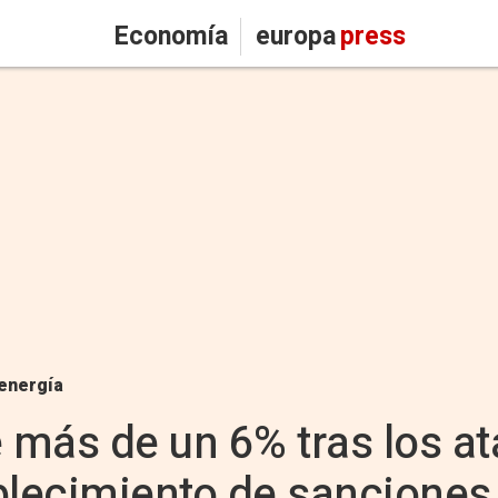
Economía
europa
press
energía
e más de un 6% tras los 
tablecimiento de sanciones