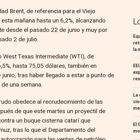
ad Brent, de referencia para el Viejo
L
ía esta mañana hasta un 6,2%, alcanzando
te desde el pasado 22 de junio y muy por
Equ
ado 2 de julio.
ret
la 
eo West Texas Intermediate (WTI), de
6,5%, hasta 75,05 dólares, también en
EEU
exp
unio, tras haber llegado a estar a punto de
res
s de una semana.
La 
rudo obedece al recrudecimiento de las
cin
mej
spués de que este martes un proyectil de
ontra un buque cisterna catarí que
El 
muz, tras lo que el Departamento del
mon
autorización para las ventas de petróleo