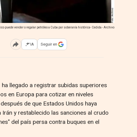
ico puede vender o regalar petróleo a Cuba por soberanía histórica- Cedida - Archivo
IA
Seguir en
Abrir opciones para compartir
 ha llegado a registrar subidas superiores
dos en Europa para cotizar en niveles
, después de que Estados Unidos haya
 Irán y restablecido las sanciones al crudo
ones" del país persa contra buques en el