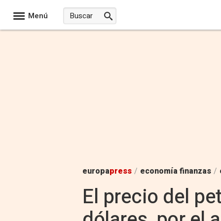
Menú
europa
press
/
economía finanzas
/
El precio del pe
dólares, por el