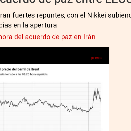
tran fuertes repuntes, con el Nikkei subien
ias en la apertura
 hora del acuerdo de paz en Irán
El precio del barril de Brent - EPDATA
IA
Seguir en
Abrir opciones para compartir
S) -
e referencia en Europa, se desplomaba más
e las Bolsas europeas, hasta los 83,7
os meses, después de anunciarse un
idos (EEUU) e Irán para poner fin a la