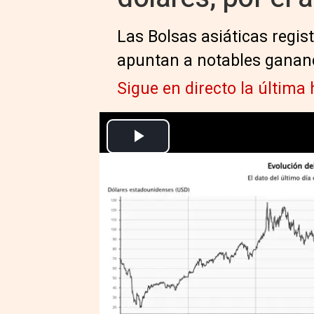
Las Bolsas asiáticas regis
apuntan a notables gananc
Sigue en directo la última
Europa Press Economía Finanzas
Actualizado: lunes, 15 junio 2026 10:11
MADRID, 15 Jun. (EUROPA PRES
El precio del petróleo Brent, d
de un 4% antes de la apertura d
dólares por barril, mínimo de d
acuerdo de paz entre Estados Un