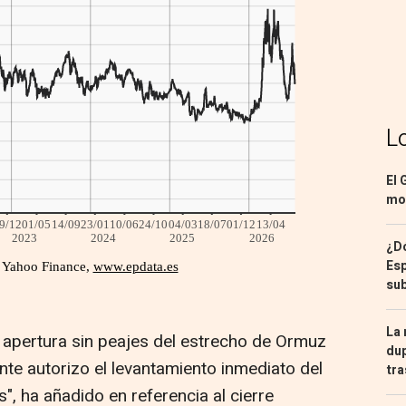
L
El 
mon
¿Dó
Esp
sub
La 
al apertura sin peajes del estrecho de Ormuz
dup
nte autorizo el levantamiento inmediato del
tra
, ha añadido en referencia al cierre