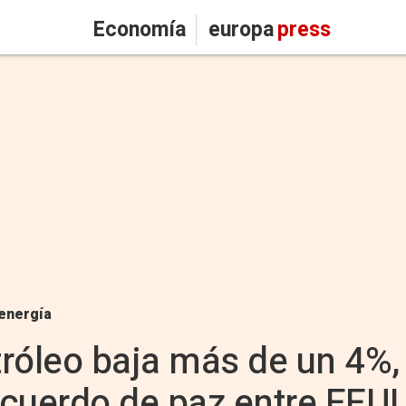
Economía
europa
press
energía
tróleo baja más de un 4%,
 acuerdo de paz entre EEUU