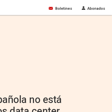
Boletines
Abonados
pañola no está
os data center