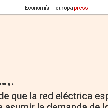
Economía
europa
press
energía
de que la red eléctrica es
a asumir la demanda de l