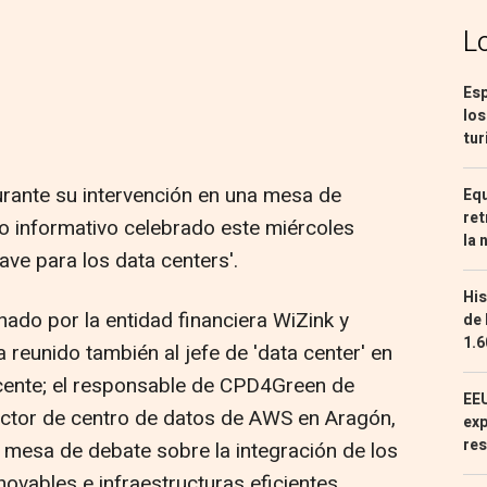
L
Esp
los
tur
rante su intervención en una mesa de
Equ
ret
o informativo celebrado este miércoles
la 
lave para los data centers'.
His
nado por la entidad financiera WiZink y
de 
1.6
reunido también al jefe de 'data center' en
cente; el responsable de CPD4Green de
EEU
irector de centro de datos de AWS en Aragón,
exp
res
 mesa de debate sobre la integración de los
novables e infraestructuras eficientes.