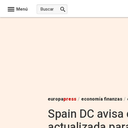
Menú
europa
press
/
economía finanzas
/
Spain DC avisa 
actualizada par