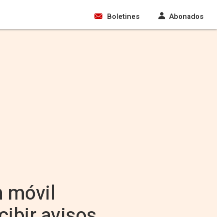
Boletines
Abonados
n móvil
cibir avisos