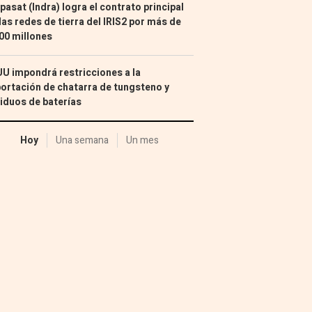
pasat (Indra) logra el contrato principal
las redes de tierra del IRIS2 por más de
00 millones
U impondrá restricciones a la
ortación de chatarra de tungsteno y
iduos de baterías
Hoy
Una semana
Un mes