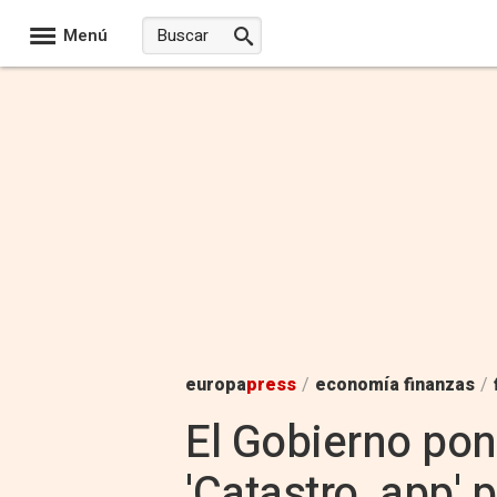
Menú
europa
press
/
economía finanzas
/
El Gobierno pon
'Catastro_app' p