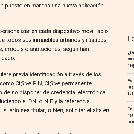
han puesto en marcha una nueva aplicación
personalizar en cada dispositivo móvil, sólo
L
de todos sus inmuebles urbanos y rústicos,
s, croquis o anotaciones, según han
¿De
icado.
sus
req
iere previa identificación a través de los
Esp
s como Cl@ve PIN, Cl@ve permanente,
los
so de no disponer de credencial electrónica,
tur
oduciendo el DNI o NIE y la referencia
Equ
suario sea titular, o bien, solicitar el alta en
ret
la 