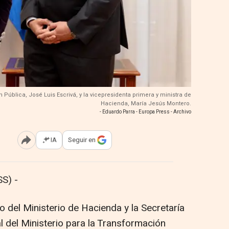
n Pública, José Luis Escrivá, y la vicepresidenta primera y ministra de
Hacienda, María Jesús Montero.
- Eduardo Parra - Europa Press - Archivo
IA
Seguir en
Abrir opciones para compartir
S) -
o del Ministerio de Hacienda y la Secretaría
l del Ministerio para la Transformación