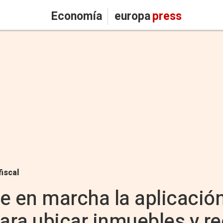
Economía
europa
press
fiscal
e en marcha la aplicació
ara ubicar inmuebles y re