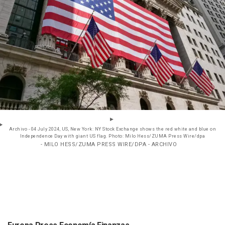
Archivo - 04 July 2024, US, New York: NY Stock Exchange shows the red white and blue on
Independence Day with giant US flag. Photo: Milo Hess/ZUMA Press Wire/dpa
- MILO HESS/ZUMA PRESS WIRE/DPA - ARCHIVO