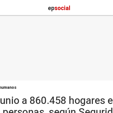
ep
social
 humanos
 junio a 860.458 hogares e
 personas, según Segurid