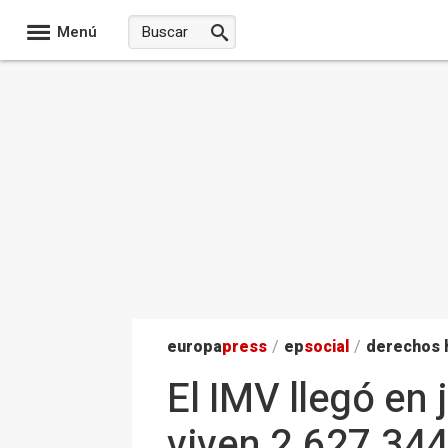
Menú
europa
press
/
ep
social
/
derechos
El IMV llegó en
viven 2.627.344