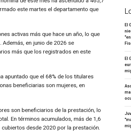
a nómina de este mes ha ascendido a 465,7
formado este martes el departamento que
L
El 
nie
ones activas más que hace un año, lo que
"en
. Además, en junio de 2026 se
Fis
arios más que los registrados en este
El 
eur
mi
 ha apuntado que el 68% de los titulares
sonas beneficiarias son mujeres, en
Asc
mac
ocu
res son beneficiarios de la prestación, lo
Juv
total. En términos acumulados, más de 1,6
"ma
mig
 cubiertos desde 2020 por la prestación.