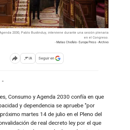
Agenda 2030, Pablo Bustinduy, interviene durante una sesión plenaria
en el Congreso.
- Matias Chiofalo - Europa Press - Archivo
IA
Seguir en
Abrir opciones para compartir
 -
ales, Consumo y Agenda 2030 confía en que
apacidad y dependencia se apruebe "por
 próximo martes 14 de julio en el Pleno del
nvalidación de real decreto ley por el que