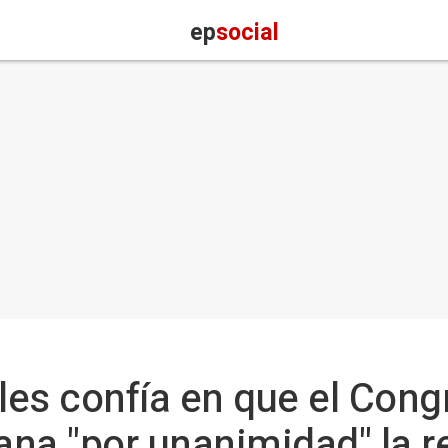
ep
social
es confía en que el Con
na "por unanimidad" la r