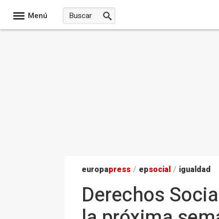
Menú
europa
press
/
ep
social
/
igualdad
Derechos Social
la próxima sema