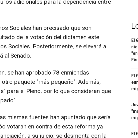
uros adicionales para la dependencia entre
L
hos Sociales han precisado que son
ultado de la votación del dictamen este
El 
os Sociales. Posteriormente, se elevará a
nie
"en
rá al Senado.
Fis
an, se han aprobado 78 enmiendas
El 
rá otro paquete "más pequeño". Además,
eur
mi
s" para el Pleno, por lo que consideran que
ipado".
Juv
"ma
 las mismas fuentes han apuntado que sería
mig
jóo votaran en contra de esta reforma ya
El 
anciación, a su juicio, se desmonta con la