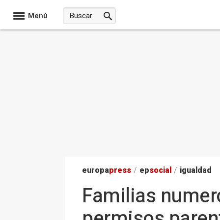
Menú
europa
press
/
ep
social
/
igualdad
Familias numer
permisos parent