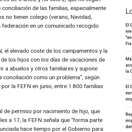
 conciliación de las familias, especialmente
L
os no tienen colegio (verano, Navidad,
a federación en un comunicado recogido
El 
nie
"en
Fis
 el elevado coste de los campamentos y la
n de los hijos con los días de vacaciones de
Má
aco
ir a abuelos y otros familiares y supone
la 
la conciliación como un problema", según
por la FEFN en junio, entre 1.800 familias
El 
eur
mi
 de permiso por nacimiento de hijo, que
Reg
es a 17, la FEFN señala que "forma parte
mig
del
anunciada hace tiempo por el Gobierno para