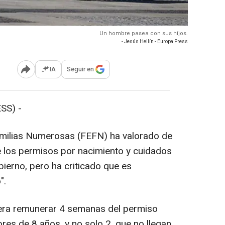
Un hombre pasea con sus hijos.
- Jesús Hellín - Europa Press
IA
Seguir en
Abrir opciones para compartir
SS) -
ilias Numerosas (FEFN) ha valorado de
de los permisos por nacimiento y cuidados
ierno, pero ha criticado que es
".
ra remunerar 4 semanas del permiso
res de 8 años, y no solo 2, que no llegan