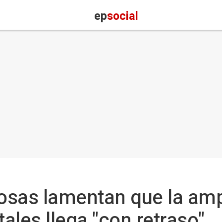
ep
social
osas lamentan que la amp
ales llega "con retraso"