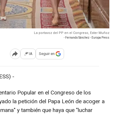
La portavoz del PP en el Congreso, Ester Muñoz
- Fernando Sánchez - Europa Press
IA
Seguir en
Abrir opciones para compartir
SS) -
tario Popular en el Congreso de los
ado la petición del Papa León de acoger a
umana" y también que haya que "luchar