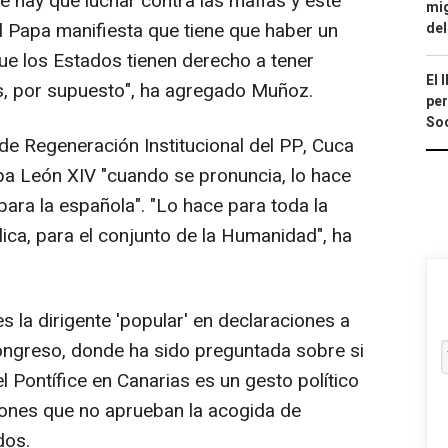
hay que luchar contra las mafias y este
mig
l Papa manifiesta que tiene que haber un
del
que los Estados tienen derecho a tener
El 
os, por supuesto", ha agregado Muñoz.
per
Soc
de Regeneración Institucional del PP, Cuca
pa León XIV "cuando se pronuncia, lo hace
para la española". "Lo hace para toda la
lica, para el conjunto de la Humanidad", ha
 la dirigente 'popular' en declaraciones a
Congreso, donde ha sido preguntada sobre si
el Pontífice en Canarias es un gesto político
iones que no aprueban la acogida de
dos.