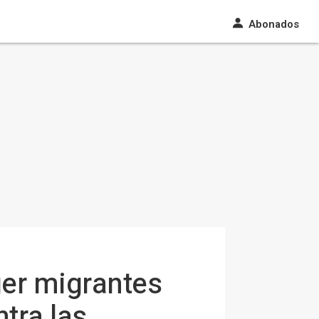
Abonados
ger migrantes
tra las