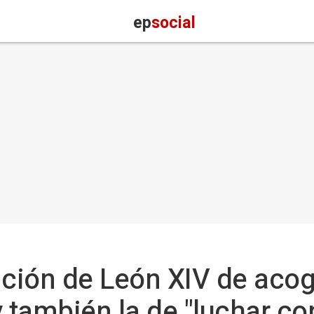
ep
social
ición de León XIV de aco
 también la de "luchar con