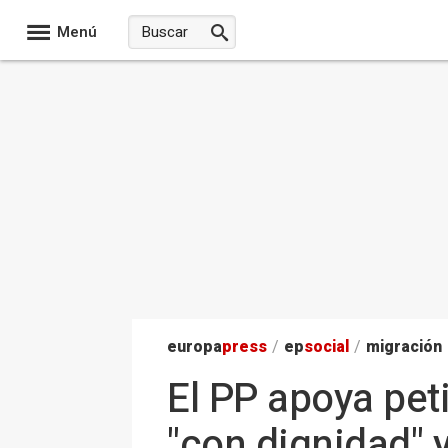
Menú
europa
press
/
ep
social
/
migración
El PP apoya pet
"con dignidad" y