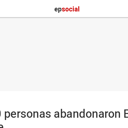
ep
social
 personas abandonaron E
e