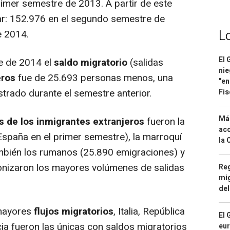
imer semestre de 2013. A partir de este
: 152.976 en el segundo semestre de
L
e 2014.
El 
e de 2014 el
saldo migratorio
(salidas
nie
eros
fue de 25.693 personas menos, una
"en
strado durante el semestre anterior.
Fis
Má
s de los inmigrantes extranjeros
fueron la
aco
spaña en el primer semestre), la marroquí
la 
También los rumanos (25.890 emigraciones) y
onizaron los mayores volúmenes de salidas
Reg
mig
del
 mayores
flujos migratorios
, Italia, República
El 
ia fueron las únicas con saldos migratorios
eur