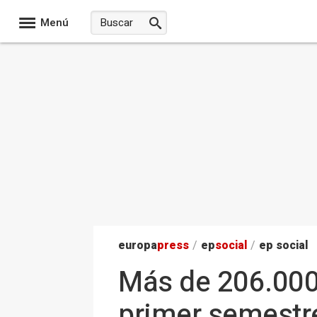
Menú
europa
press
/
ep
social
/
ep social
Más de 206.000
primer semestr