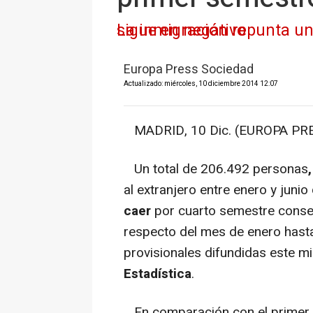
La inmigración repunta un 2% mientras se reducen las emigraciones, aunque el saldo migratorio sigue en negativo
Europa Press Sociedad
Actualizado: miércoles, 10 diciembre 2014 12:07
MADRID, 10 Dic. (EUROPA PRE
Un total de 206.492 personas
al extranjero entre enero y juni
caer
por cuarto semestre consec
respecto del mes de enero hasta
provisionales difundidas este m
Estadística
.
En comparación con el primer 