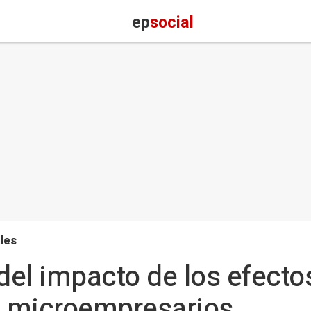
ep
social
les
el impacto de los efecto
s microempresarios