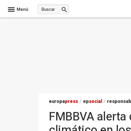
Menú
europa
press
/
ep
social
/
responsab
FMBBVA alerta d
climático en lo