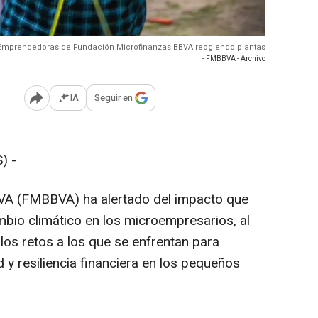
 Emprendedoras de Fundación Microfinanzas BBVA reogiendo plantas
- FMBBVA - Archivo
IA
Seguir en
Abrir opciones para compartir
) -
VA (FMBBVA) ha alertado del impacto que
mbio climático en los microempresarios, al
los retos a los que se enfrentan para
ad y resiliencia financiera en los pequeños