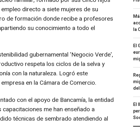
cleo familiar, formado por sus cinco hijos
Fis
empleo directo a siete mujeres de su
Má
tro de formación donde recibe a profesores
aco
mpartiendo su conocimiento a todo el
la 
El 
eur
stenibilidad gubernamental 'Negocio Verde',
mi
ductivo respeta los ciclos de la selva y
ía con la naturaleza. Logró este
Reg
mig
su empresa en la Cámara de Comercio.
del
ntado con el apoyo de Bancamía, la entidad
El 
s capacitaciones me han enseñado a
per
Soc
ndido técnicas de sembrado atendiendo al